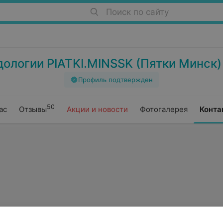
Поиск по сайту
ологии PIATKI.MINSSK (Пятки Минск)
Профиль подтвержден
50
ас
Отзывы
Акции и новости
Фотогалерея
Конта