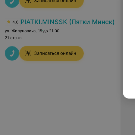
Записаться онлайн
PIATKI.MINSSK (Пятки Минск)
4.6
ул. Жилуновича
,
15
до 21:00
21 отзыв
Записаться онлайн