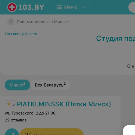
Меню
Прием подолога в Минске
На главную сети
Студия под
О н
2
2
Минск
Вся Беларусь
PIATKI.MINSSK (Пятки Минск)
5
ул. Туровского
,
2
до 21:00
29 отзывов